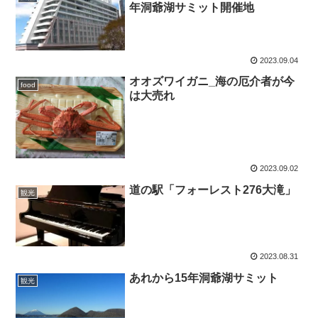
年洞爺湖サミット開催地
2023.09.04
オオズワイガニ_海の厄介者が今
food
は大売れ
2023.09.02
道の駅「フォーレスト276大滝」
観光
2023.08.31
あれから15年洞爺湖サミット
観光