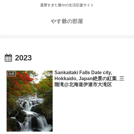
還暦すぎた爺やの生活応援サイト
やす爺の部屋
2023
Sankaitaki Falls Date city,
自然
Hokkaido, Japan絶景の紅葉_三
階滝@北海道伊達市大滝区