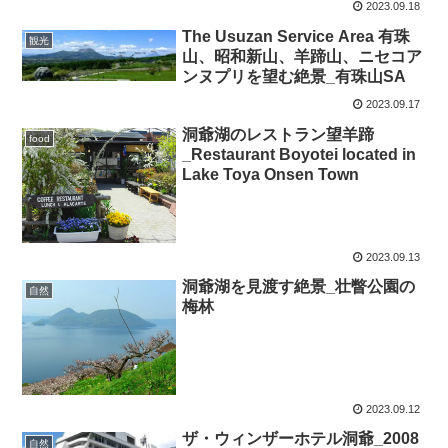
2023.09.18
The Usuzan Service Area 有珠
観光
山、昭和新山、羊蹄山、ニセコア
ンヌプリを望む絶景_有珠山SA
2023.09.17
洞爺湖のレストラン望羊蹄
food
_Restaurant Boyotei located in
Lake Toya Onsen Town
2023.09.13
洞爺湖を見渡す絶景_壮瞥公園の
自然
梅林
2023.09.12
ザ・ウィンザーホテル洞爺_2008
自然