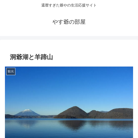
還暦すぎた爺やの生活応援サイト
やす爺の部屋
洞爺湖と羊蹄山
観光