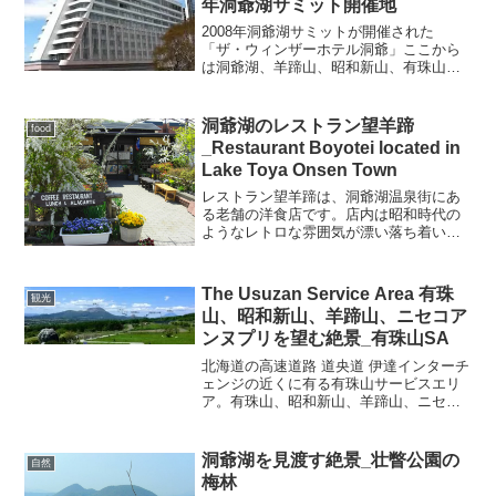
年洞爺湖サミット開催地
2008年洞爺湖サミットが開催された
「ザ・ウィンザーホテル洞爺」ここから
は洞爺湖、羊蹄山、昭和新山、有珠山、
駒ヶ岳、噴火湾など360度の絶景が見えま
す。当時はゴンドラに乗ってホテルまで
登る事ができました。今もできるのか
洞爺湖のレストラン望羊蹄
food
な？場所はこちら
_Restaurant Boyotei located in
Lake Toya Onsen Town
レストラン望羊蹄は、洞爺湖温泉街にあ
る老舗の洋食店です。店内は昭和時代の
ようなレトロな雰囲気が漂い落ち着いた
雰囲気です。テーブル席のほか、ベラン
ダ席もあり、地元の人はもちろん多くの
観光客が訪れます。ハンバーグステーキ
The Usuzan Service Area 有珠
観光
やスパゲティー等をはじめ...
山、昭和新山、羊蹄山、ニセコア
ンヌプリを望む絶景_有珠山SA
北海道の高速道路 道央道 伊達インターチ
ェンジの近くに有る有珠山サービスエリ
ア。有珠山、昭和新山、羊蹄山、ニセコ
アンヌプリなどの山々の絶景が見渡せま
す。方角を変えると伊達市街や噴火湾、
遠くに駒ヶ岳が望めます。施設の中には
洞爺湖を見渡す絶景_壮瞥公園の
自然
北海道のお土産物が揃...
梅林