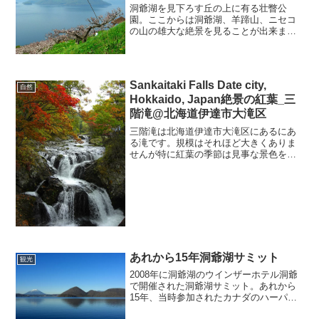
洞爺湖を見下ろす丘の上に有る壮瞥公
園。ここからは洞爺湖、羊蹄山、ニセコ
の山の雄大な絶景を見ることが出来ま
す。春には多くの梅の花が咲き洞爺湖の
青と梅の花のコントラストが素晴らし
い。途中の道はとても急なのでご注意く
ださい。
Sankaitaki Falls Date city,
自然
Hokkaido, Japan絶景の紅葉_三
階滝@北海道伊達市大滝区
三階滝は北海道伊達市大滝区にあるにあ
る滝です。規模はそれほど大きくありま
せんが特に紅葉の季節は見事な景色を楽
しむことができます。滝周辺は三階滝公
園となっており、駐車場やトイレ、軽食
などの売店が有ります。三階滝は、多く
の観光客が訪れる人気の観...
あれから15年洞爺湖サミット
観光
2008年に洞爺湖のウインザーホテル洞爺
で開催された洞爺湖サミット。あれから
15年、当時参加されたカナダのハーパー
首相の車列の動画をアップしてみた。ハ